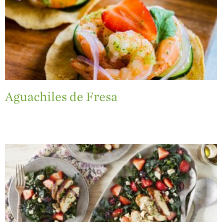
¿Qué Contiene
Una Fresa?
¡Disfrute 8-al-día!
Para Profesionales
de Salud
Recetas
Aguachiles de Fresa
¡Come Más Snacks!
Postres
Smoothies y
Bebidas
Ensaladas
Desayuno
Platillo Principal
Recetas Festivas