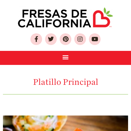
Sobre Las Fresas de
California
Quien Somos
Platillo Principal
Como Seleccionar
y Almacenar
Fresas
Preguntas
Frecuentes
Salud y Bienestar