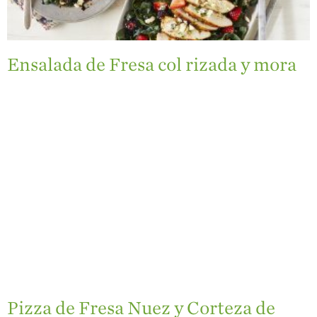
Videos de Recetas
Historias de
Agricultores
Ensalada de Fresa col rizada y mora
Historias de
Agricultores de
Fresa
Historias de
Trabajadores
Agrícolas
Seguridad de
Fresas y COVID-19
Blog
Pizza de Fresa Nuez y Corteza de