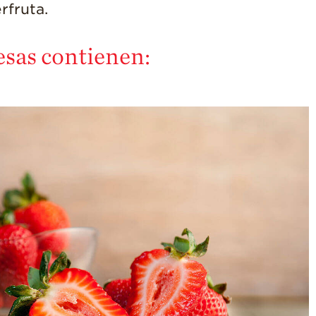
rfruta.
¡Disfrute 8-al-día!
Para Profesionales
de Salud
resas contienen:
Recetas
¡Come Más Snacks!
Postres
Smoothies y
Bebidas
Ensaladas
Desayuno
Platillo Principal
Recetas Festivas
Videos de Recetas