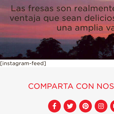
Las fresas son realment
ventaja que sean delici
una amplia v
[instagram-feed]
COMPARTA CON NO