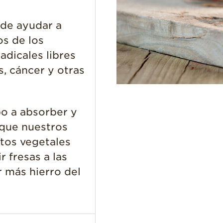
ede ayudar a
os de los
radicales libres
, cáncer y otras
po a absorber y
 que nuestros
tos vegetales
r fresas a las
 más hierro del