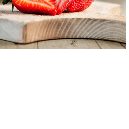
Historias de
Agricultores
Historias de
Agricultores de
Fresa
Historias de
Trabajadores
Agrícolas
Seguridad de
Fresas y COVID-19
Blog