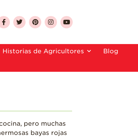
Sobre Las Fresas de
Historias de Agricultores
Blog
California
Quien Somos
Como Seleccionar
y Almacenar
Fresas
Preguntas
Frecuentes
Salud y Bienestar
 cocina, pero muchas
¿Qué Contiene
Una Fresa?
 hermosas bayas rojas