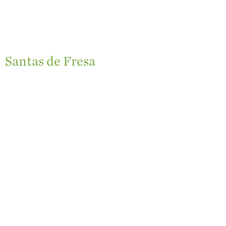
Videos de Recetas
Historias de
Agricultores
Historias de
Santas de Fresa
Agricultores de
Fresa
Historias de
Trabajadores
Agrícolas
Seguridad de
Fresas y COVID-19
Blog