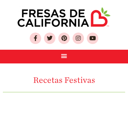
Sobre Las Fresas de
California
Quien Somos
Recetas Festivas
Como Seleccionar
y Almacenar
Fresas
Preguntas
Frecuentes
Salud y Bienestar