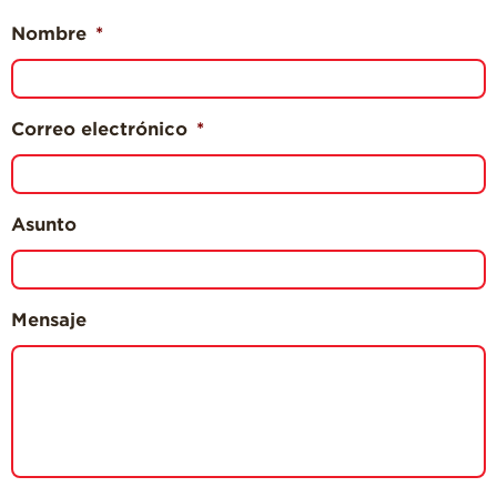
Nombre
*
Para Profesionales
de Salud
Recetas
Correo electrónico
*
¡Come Más Snacks!
Postres
Smoothies y
Asunto
Bebidas
Ensaladas
Mensaje
Desayuno
Platillo Principal
Recetas Festivas
Videos de Recetas
Historias de