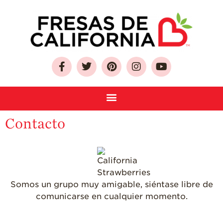
Sobre Las Fresas de
California
Quien Somos
Como Seleccionar
Contacto
y Almacenar
Fresas
Preguntas
Frecuentes
Salud y Bienestar
Somos un grupo muy amigable, siéntase libre de
¿Qué Contiene
comunicarse en cualquier momento.
Una Fresa?
¡Disfrute 8-al-día!