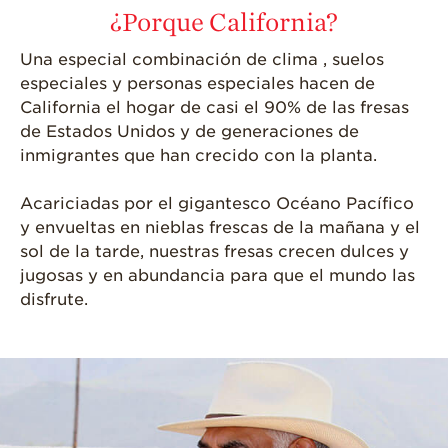
Historias de
¿Porque California?
Agricultores
Una especial combinación de clima , suelos
Historias de
especiales y personas especiales hacen de
Agricultores de
Fresa
California el hogar de casi el 90% de las fresas
de Estados Unidos y de generaciones de
Historias de
inmigrantes que han crecido con la planta.
Trabajadores
Agrícolas
Acariciadas por el gigantesco Océano Pacífico
Seguridad de
y envueltas en nieblas frescas de la mañana y el
Fresas y COVID-19
sol de la tarde, nuestras fresas crecen dulces y
Blog
jugosas y en abundancia para que el mundo las
disfrute.