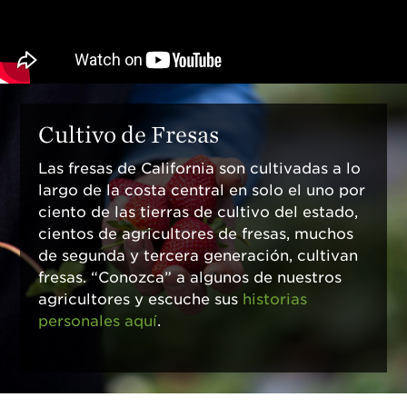
¡Disfrute 8-al-día!
Para Profesionales
de Salud
Recetas
Cultivo de Fresas
¡Come Más Snacks!
Las fresas de California son cultivadas a lo
Postres
largo de la costa central en solo el uno por
Smoothies y
ciento de las tierras de cultivo del estado,
Bebidas
cientos de agricultores de fresas, muchos
Ensaladas
de segunda y tercera generación, cultivan
fresas. “Conozca” a algunos de nuestros
Desayuno
agricultores y escuche sus
historias
Platillo Principal
personales aquí
.
Recetas Festivas
Videos de Recetas