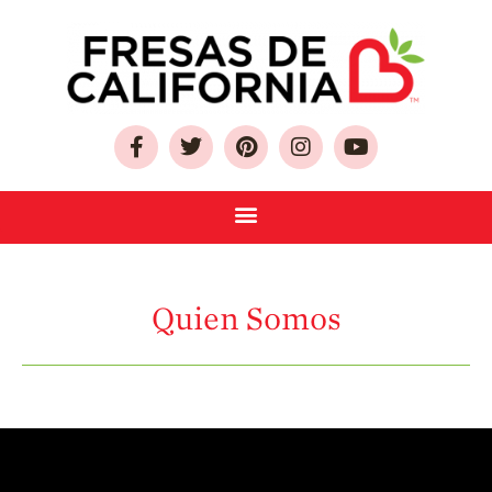
Sobre Las Fresas de
California
Quien Somos
Como Seleccionar
y Almacenar
Quien Somos
Fresas
Preguntas
Frecuentes
Salud y Bienestar
¿Qué Contiene
Una Fresa?