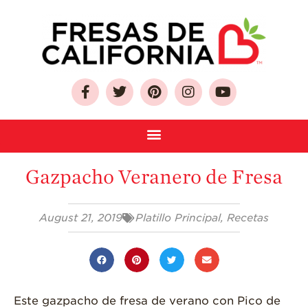
Sobre Las Fresas de
California
Gazpacho Veranero de Fresa
Quien Somos
Como Seleccionar
y Almacenar
August 21, 2019
Platillo Principal
,
Recetas
Fresas
Preguntas
Frecuentes
Salud y Bienestar
Este gazpacho de fresa de verano con Pico de