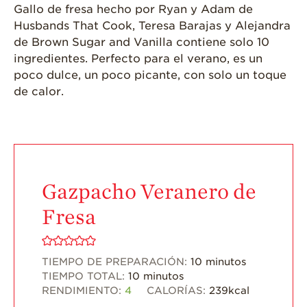
¿Qué Contiene
Gallo de fresa hecho por Ryan y Adam de
Una Fresa?
Husbands That Cook, Teresa Barajas y Alejandra
de Brown Sugar and Vanilla contiene solo 10
¡Disfrute 8-al-día!
ingredientes. Perfecto para el verano, es un
Para Profesionales
poco dulce, un poco picante, con solo un toque
de Salud
de calor.
Recetas
¡Come Más Snacks!
Postres
Smoothies y
Gazpacho Veranero de
Bebidas
Fresa
Ensaladas
Desayuno
TIEMPO DE PREPARACIÓN:
10
minutos
Platillo Principal
TIEMPO TOTAL:
10
minutos
Recetas Festivas
RENDIMIENTO:
4
CALORÍAS:
239
kcal