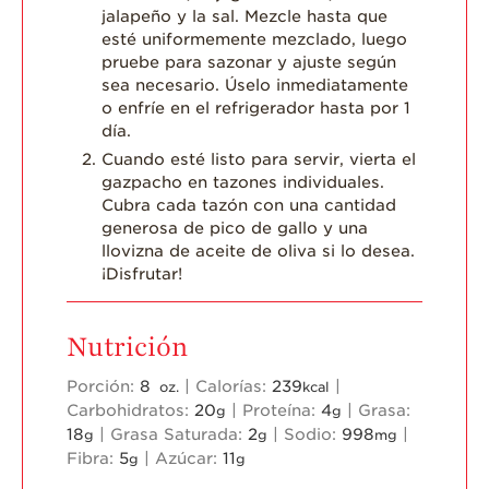
jalapeño y la sal. Mezcle hasta que
esté uniformemente mezclado, luego
pruebe para sazonar y ajuste según
sea necesario. Úselo inmediatamente
o enfríe en el refrigerador hasta por 1
día.
Cuando esté listo para servir, vierta el
gazpacho en tazones individuales.
Cubra cada tazón con una cantidad
generosa de pico de gallo y una
llovizna de aceite de oliva si lo desea.
¡Disfrutar!
Nutrición
Porción:
8
|
Calorías:
239
|
oz.
kcal
Carbohidratos:
20
|
Proteína:
4
|
Grasa:
g
g
18
|
Grasa Saturada:
2
|
Sodio:
998
|
g
g
mg
Fibra:
5
|
Azúcar:
11
g
g