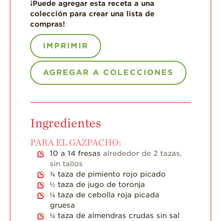
¡Puede agregar esta receta a una
Videos de Recetas
colección para crear una lista de
Historias de
compras!
Agricultores
IMPRIMIR
Historias de
Agricultores de
Fresa
AGREGAR A COLECCIONES
Historias de
Trabajadores
Agrícolas
Ingredientes
Seguridad de
Fresas y COVID-19
PARA EL GAZPACHO:
Blog
10
a 14 fresas
alrededor de 2 tazas,
sin tallos
¾
taza de pimiento rojo picado
½
taza de jugo de toronja
¼
taza de cebolla roja picada
gruesa
¼
taza de almendras crudas sin sal