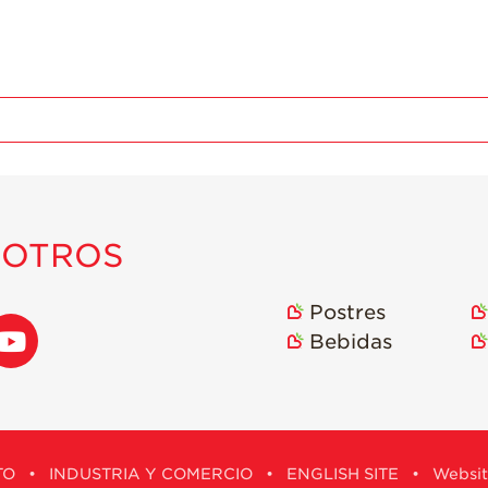
SOTROS
Postres
Bebidas
TO
•
INDUSTRIA Y COMERCIO
•
ENGLISH SITE
•
Websit