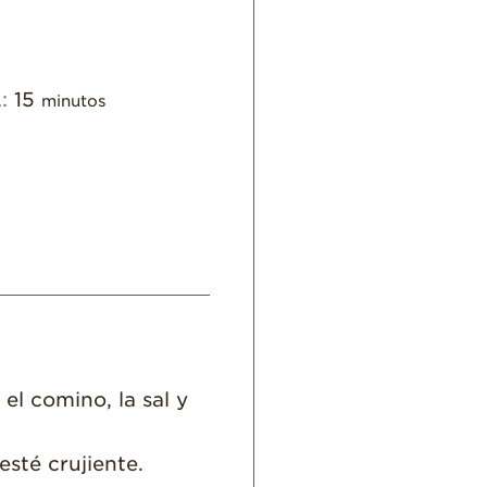
Para Profesionales
de Salud
L:
15
Recetas
minutos
¡Come Más Snacks!
Postres
Smoothies y
Bebidas
Ensaladas
Desayuno
Platillo Principal
Recetas Festivas
 el comino, la sal y
Videos de Recetas
esté crujiente.
Historias de