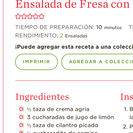
Ensalada de Fresa con
TIEMPO DE PREPARACIÓN:
10
T
minutos
RENDIMIENTO:
2
Ensaladas
¡Puede agregar esta receta a una colecc
IMPRIMIR
AGREGAR A COLECCI
Ingredientes
In
½
taza de crema agria
B
3
cucharadas de jugo de limón
l
½
taza de cilantro picado
P