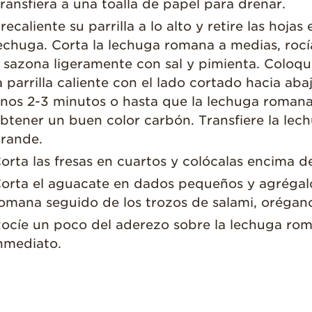
ransfiera a una toalla de papel para drenar.
recaliente su parrilla a lo alto y retire las hojas 
echuga. Corta la lechuga romana a medias, rocía
 sazona ligeramente con sal y pimienta. Coloq
a parrilla caliente con el lado cortado hacia aba
nos 2-3 minutos o hasta que la lechuga roman
btener un buen color carbón. Transfiere la lec
rande.
orta las fresas en cuartos y colócalas encima d
orta el aguacate en dados pequeños y agrégalo
omana seguido de los trozos de salami, orégano
ocíe un poco del aderezo sobre la lechuga rom
nmediato.