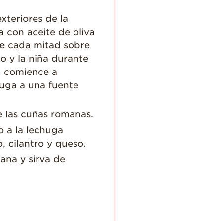
Agricultores
exteriores de la
Historias de
 con aceite de oliva
Agricultores de
Fresa
ue cada mitad sobre
Historias de
jo y la niña durante
Trabajadores
a comience a
Agrícolas
huga a una fuente
Seguridad de
Fresas y COVID-19
e las cuñas romanas.
Blog
 a la lechuga
, cilantro y queso.
ana y sirva de