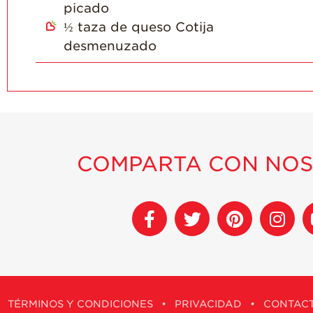
picado
½
taza de queso Cotija
desmenuzado
COMPARTA CON NO
TÉRMINOS Y CONDICIONES
•
PRIVACIDAD
•
CONTAC