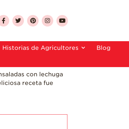
Sobre Las Fresas de
California
Historias de Agricultores
Blog
Quien Somos
Como Seleccionar
y Almacenar
nsaladas con lechuga
Fresas
liciosa receta fue
Preguntas
Frecuentes
Salud y Bienestar
¿Qué Contiene
Una Fresa?
¡Disfrute 8-al-día!