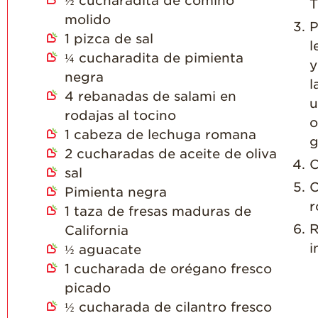
½
cucharadita de comino
T
molido
P
1
pizca de sal
l
¼
cucharadita de pimienta
y
negra
l
4
rebanadas de salami en
u
rodajas al tocino
o
1
cabeza de lechuga romana
g
2
cucharadas de aceite de oliva
C
sal
C
Pimienta negra
r
1
taza de fresas maduras de
R
California
i
½
aguacate
1
cucharada de orégano fresco
picado
½
cucharada de cilantro fresco