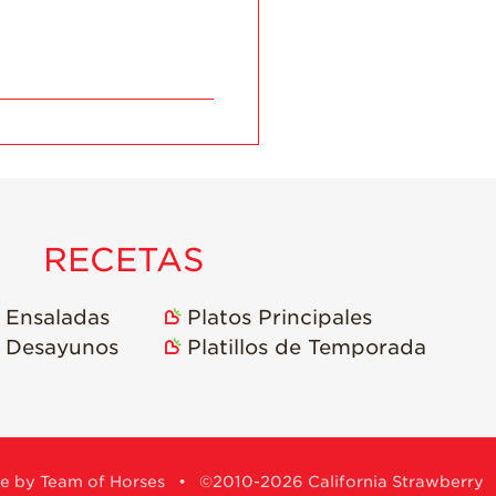
RECETAS
Ensaladas
Platos Principales
Desayunos
Platillos de Temporada
e by Team of Horses
• ©2010-2026 California Strawberry