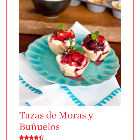
Recetas Festivas
Videos de Recetas
Historias de
Agricultores
Historias de
Agricultores de
Fresa
Historias de
Trabajadores
Agrícolas
Seguridad de
Fresas y COVID-19
Blog
Tazas de Moras y
Buñuelos