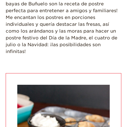
bayas de Buñuelo son la receta de postre
Salud y Bienestar
perfecta para entretener a amigos y familiares!
¿Qué Contiene
Me encantan los postres en porciones
Una Fresa?
individuales y quería destacar las fresas, así
¡Disfrute 8-al-día!
como los arándanos y las moras para hacer un
postre festivo del Día de la Madre, el cuatro de
Para Profesionales
julio o la Navidad: ¡las posibilidades son
de Salud
infinitas!
Recetas
¡Come Más Snacks!
Postres
Smoothies y
Bebidas
Ensaladas
Desayuno
Platillo Principal