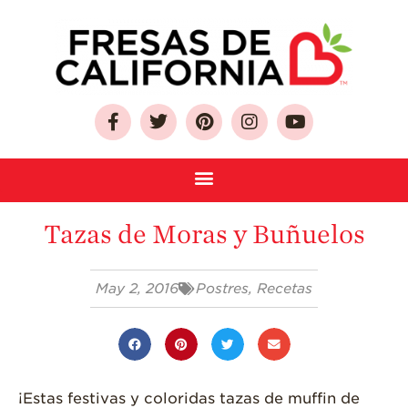
Sobre Las Fresas de
Tazas de Moras y Buñuelos
California
Quien Somos
May 2, 2016
Postres
,
Recetas
Como Seleccionar
y Almacenar
Fresas
Preguntas
Frecuentes
¡Estas festivas y coloridas tazas de muffin de