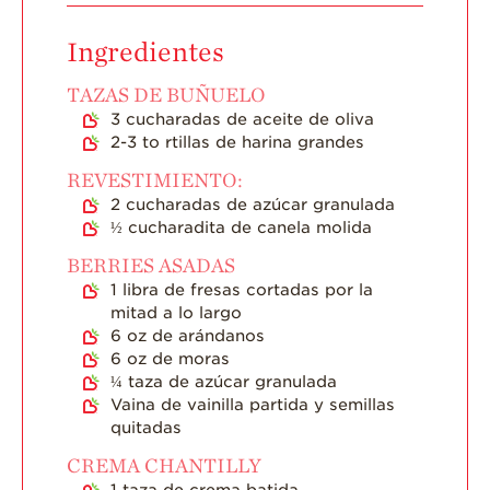
Ingredientes
TAZAS DE BUÑUELO
3
cucharadas de aceite de oliva
2-3 to
rtillas de harina grandes
REVESTIMIENTO:
2
cucharadas de azúcar granulada
½
cucharadita de canela molida
BERRIES ASADAS
1
libra de fresas cortadas por la
mitad a lo largo
6
oz
de arándanos
6
oz
de moras
¼
taza de azúcar granulada
Vaina de vainilla partida y semillas
quitadas
CREMA CHANTILLY
1
taza de crema batida