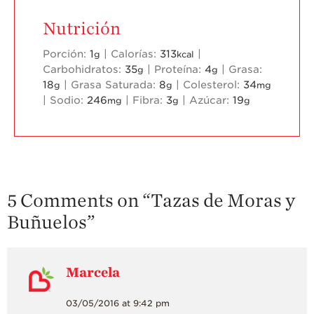
Nutrición
Porción:
1
|
Calorías:
313
|
g
kcal
Carbohidratos:
35
|
Proteína:
4
|
Grasa:
g
g
18
|
Grasa Saturada:
8
|
Colesterol:
34
g
g
mg
|
Sodio:
246
|
Fibra:
3
|
Azúcar:
19
mg
g
g
5 Comments on “
Tazas de Moras y
Buñuelos
”
Marcela
03/05/2016 at 9:42 pm