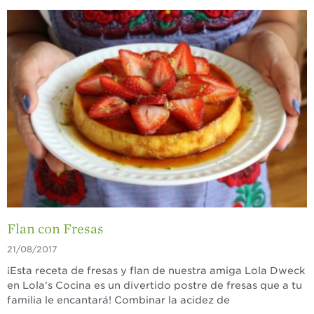
Historias de
Agricultores
Historias de
Agricultores de
Fresa
Historias de
Trabajadores
Agrícolas
Seguridad de
Fresas y COVID-19
Blog
Flan con Fresas
21/08/2017
¡Esta receta de fresas y flan de nuestra amiga Lola Dweck
en Lola’s Cocina es un divertido postre de fresas que a tu
familia le encantará! Combinar la acidez de