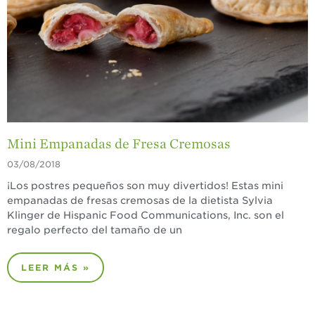
¡Disfrute 8-al-día!
Para Profesionales
de Salud
Recetas
¡Come Más Snacks!
Postres
Mini Empanadas de Fresa Cremosas
03/08/2018
Smoothies y
Bebidas
¡Los postres pequeños son muy divertidos! Estas mini
empanadas de fresas cremosas de la dietista Sylvia
Ensaladas
Klinger de Hispanic Food Communications, Inc. son el
Desayuno
regalo perfecto del tamaño de un
Platillo Principal
LEER MÁS »
Recetas Festivas
Videos de Recetas