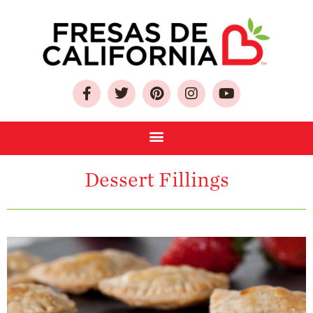
Sobre Las Fresas de
California
Quien Somos
Dessert Fillings
Como Seleccionar
y Almacenar
Fresas
Preguntas
Frecuentes
Salud y Bienestar
¿Qué Contiene
Una Fresa?