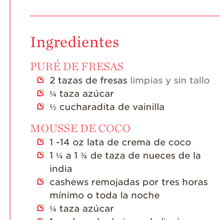
Ingredientes
PURÉ DE FRESAS
2
tazas de fresas
limpias y sin tallo
¼
taza azúcar
½
cucharadita de vainilla
MOUSSE DE COCO
1 -14
oz
lata de crema de coco
1 ¼
a 1 ¾ de taza de nueces de la
india
cashews remojadas por tres horas
mínimo o toda la noche
¼
taza azúcar