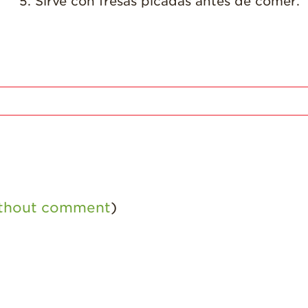
Sirve con fresas picadas antes de comer.
ithout comment
)