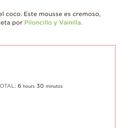
¡Disfrute 8-al-día!
del coco. Este mousse es cremoso,
Para Profesionales
eceta por
Piloncillo y Vainilla.
de Salud
Recetas
¡Come Más Snacks!
Postres
Smoothies y
Bebidas
Ensaladas
TOTAL:
6
30
hours
minutos
Desayuno
Platillo Principal
Recetas Festivas
Videos de Recetas