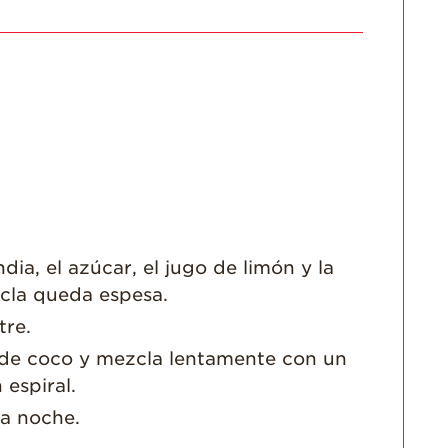
Historias de
Agricultores
Historias de
Agricultores de
Fresa
Historias de
Trabajadores
Agrícolas
Seguridad de
Fresas y COVID-19
dia, el azúcar, el jugo de limón y la
Blog
zcla queda espesa.
tre.
 de coco y mezcla lentamente con un
espiral.
la noche.