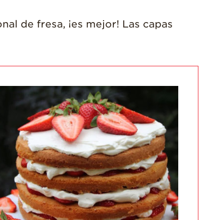
Una Fresa?
nal de fresa, ¡es mejor! Las capas
¡Disfrute 8-al-día!
Para Profesionales
de Salud
Recetas
¡Come Más Snacks!
Postres
Smoothies y
Bebidas
Ensaladas
Desayuno
Platillo Principal
Recetas Festivas