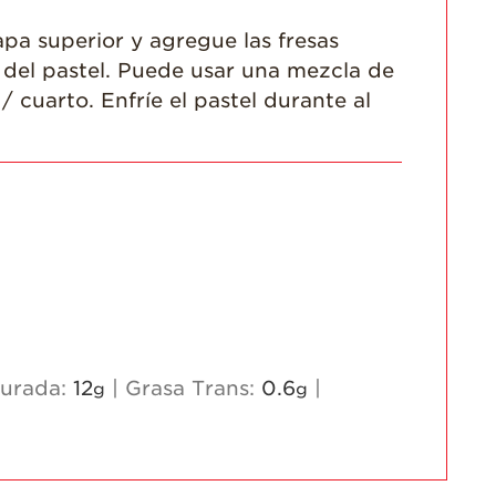
apa superior y agregue las fresas
 del pastel. Puede usar una mezcla de
 / cuarto. Enfríe el pastel durante al
turada:
12
|
Grasa Trans:
0.6
|
g
g