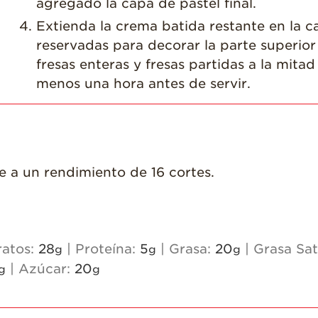
agregado la capa de pastel final.
Extienda la crema batida restante en la c
reservadas para decorar la parte superior
fresas enteras y fresas partidas a la mitad
menos una hora antes de servir.
e a un rendimiento de 16 cortes.
ratos:
28
|
Proteína:
5
|
Grasa:
20
|
Grasa Sa
g
g
g
|
Azúcar:
20
g
g