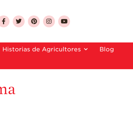
Historias de Agricultores
Blog
Sobre Las Fresas de
California
Quien Somos
ema
Como Seleccionar
y Almacenar
Fresas
Preguntas
Frecuentes
Salud y Bienestar
¿Qué Contiene