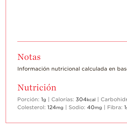
Notas
Información nutricional calculada en bas
Nutrición
Porción:
1
|
Calorías:
304
|
Carbohid
g
kcal
Colesterol:
124
|
Sodio:
40
|
Fibra:
1
mg
mg