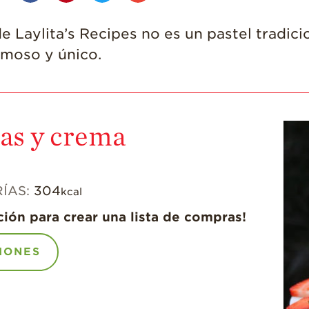
 Laylita’s Recipes no es un pastel tradicio
rmoso y único.
sas y crema
ÍAS:
304
kcal
ción para crear una lista de compras!
IONES