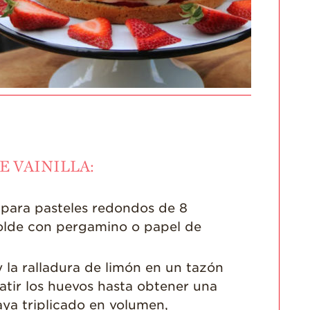
Videos de Recetas
Historias de
Agricultores
Historias de
Agricultores de
Fresa
Historias de
Trabajadores
Agrícolas
E VAINILLA:
Seguridad de
Fresas y COVID-19
Blog
 para pasteles redondos de 8
olde con pergamino o papel de
y la ralladura de limón en un tazón
atir los huevos hasta obtener una
ya triplicado en volumen,