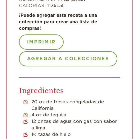
CALORÍAS:
113
kcal
Historias de
Agricultores
¡Puede agregar esta receta a una
colección para crear una lista de
Historias de
compras!
Agricultores de
Fresa
IMPRIMIR
Historias de
Trabajadores
AGREGAR A COLECCIONES
Agrícolas
Seguridad de
Fresas y COVID-19
Blog
Ingredientes
20
oz
de fresas congeladas de
California
4
oz
de tequila
12
onzas de agua con gas con sabor
a lima
1½
tazas de hielo