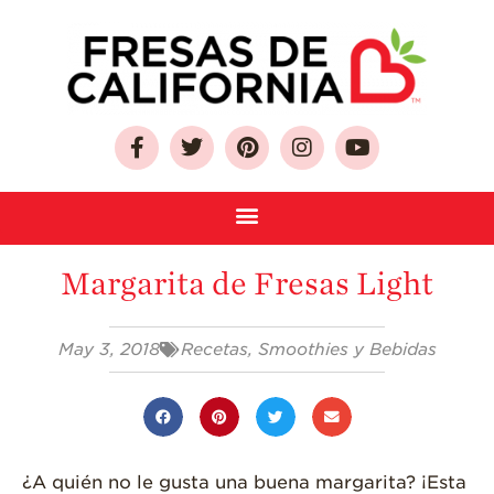
Sobre Las Fresas de
California
Quien Somos
Margarita de Fresas Light
Como Seleccionar
y Almacenar
Fresas
May 3, 2018
Recetas
,
Smoothies y Bebidas
Preguntas
Frecuentes
Salud y Bienestar
¿Qué Contiene
¿A quién no le gusta una buena margarita? ¡Esta