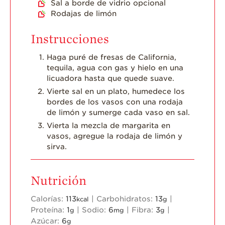
Sal a borde de vidrio opcional
Rodajas de limón
Instrucciones
Haga puré de fresas de California,
tequila, agua con gas y hielo en una
licuadora hasta que quede suave.
Vierte sal en un plato, humedece los
bordes de los vasos con una rodaja
de limón y sumerge cada vaso en sal.
Vierta la mezcla de margarita en
vasos, agregue la rodaja de limón y
sirva.
Nutrición
Calorías:
113
|
Carbohidratos:
13
|
kcal
g
Proteína:
1
|
Sodio:
6
|
Fibra:
3
|
g
mg
g
Azúcar:
6
g