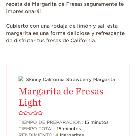
Una Fresa?
receta de Margarita de Fresas seguramente te
impresionará!
¡Disfrute 8-al-día!
Para Profesionales
Cubierto con una rodaja de limón y sal, esta
de Salud
margarita es una forma deliciosa y refrescante
Recetas
de disfrutar tus fresas de California.
¡Come Más Snacks!
Postres
Smoothies y
Bebidas
Margarita de Fresas
Ensaladas
Light
Desayuno
Platillo Principal
Recetas Festivas
TIEMPO DE PREPARACIÓN:
15
minutos
TIEMPO TOTAL:
15
minutos
Videos de Recetas
RENDIMIENTO:
4
Margaritas