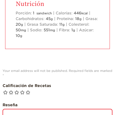
Nutrición
Porción:
1
|
Calorías:
446
|
sandwich
kcal
Carbohidratos:
45
|
Proteína:
18
|
Grasa:
g
g
20
|
Grasa Saturada:
11
|
Colesterol:
g
g
50
|
Sodio:
551
|
Fibra:
1
|
Azúcar:
mg
mg
g
10
g
Your email address will not be published.
Required fields are marked
*
Calificación de Recetas
Reseña