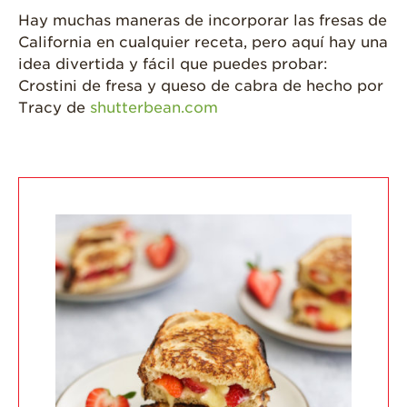
Una Fresa?
Hay muchas maneras de incorporar las fresas de
California en cualquier receta, pero aquí hay una
¡Disfrute 8-al-día!
idea divertida y fácil que puedes probar:
Para Profesionales
Crostini de fresa y queso de cabra de hecho por
de Salud
Tracy de
shutterbean.com
Recetas
¡Come Más Snacks!
Postres
Smoothies y
Bebidas
Ensaladas
Desayuno
Platillo Principal
Recetas Festivas