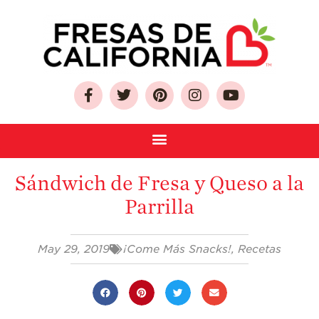
Sobre Las Fresas de
California
Sándwich de Fresa y Queso a la
Quien Somos
Parrilla
Como Seleccionar
y Almacenar
Fresas
May 29, 2019
¡Come Más Snacks!
,
Recetas
Preguntas
Frecuentes
Salud y Bienestar
¿Qué Contiene