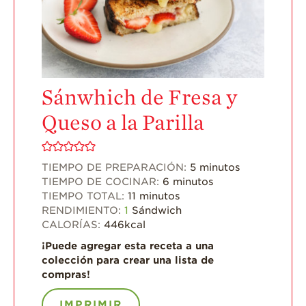
Videos de Recetas
Historias de
Agricultores
Historias de
Agricultores de
Fresa
Sánwhich de Fresa y
Historias de
Queso a la Parilla
Trabajadores
Agrícolas
Seguridad de
TIEMPO DE PREPARACIÓN:
5
minutos
Fresas y COVID-19
TIEMPO DE COCINAR:
6
minutos
TIEMPO TOTAL:
11
minutos
Blog
RENDIMIENTO:
1
Sándwich
CALORÍAS:
446
kcal
¡Puede agregar esta receta a una
colección para crear una lista de
compras!
IMPRIMIR