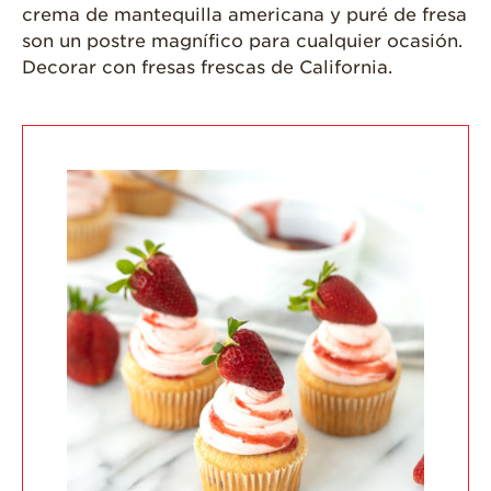
Salud y Bienestar
crema de mantequilla americana y puré de fresa
son un postre magnífico para cualquier ocasión.
¿Qué Contiene
Una Fresa?
Decorar con fresas frescas de California.
¡Disfrute 8-al-día!
Para Profesionales
de Salud
Recetas
¡Come Más Snacks!
Postres
Smoothies y
Bebidas
Ensaladas
Desayuno
Platillo Principal