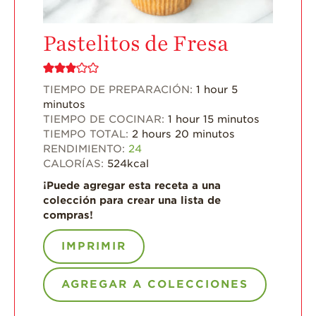
Recetas Festivas
Videos de Recetas
Pastelitos de Fresa
Historias de
Agricultores
TIEMPO DE PREPARACIÓN:
1
hour
5
Historias de
minutos
Agricultores de
TIEMPO DE COCINAR:
1
hour
15
minutos
Fresa
TIEMPO TOTAL:
2
hours
20
minutos
Historias de
RENDIMIENTO:
24
Trabajadores
CALORÍAS:
524
kcal
Agrícolas
¡Puede agregar esta receta a una
Seguridad de
colección para crear una lista de
Fresas y COVID-19
compras!
Blog
IMPRIMIR
AGREGAR A COLECCIONES