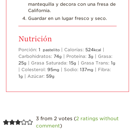
mantequilla y decora con una fresa de
California.
Guardar en un lugar fresco y seco.
Nutrición
Porción:
1
|
Calorías:
524
|
pastelito
kcal
Carbohidratos:
74
|
Proteína:
3
|
Grasa:
g
g
25
|
Grasa Saturada:
15
|
Grasa Trans:
1
g
g
g
|
Colesterol:
95
|
Sodio:
137
|
Fibra:
mg
mg
1
|
Azúcar:
59
g
g
3 from 2 votes (
2 ratings without
comment
)