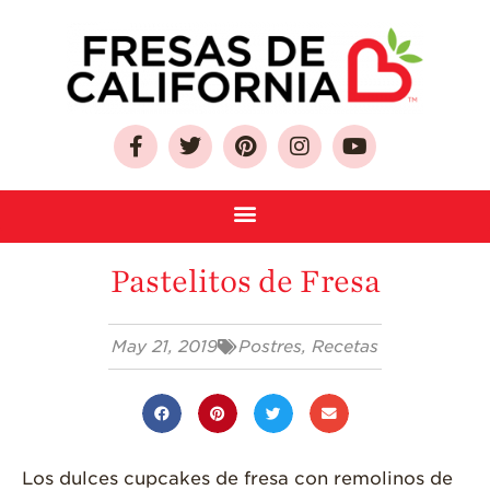
Sobre Las Fresas de
Pastelitos de Fresa
California
Quien Somos
May 21, 2019
Postres
,
Recetas
Como Seleccionar
y Almacenar
Fresas
Preguntas
Frecuentes
Los dulces cupcakes de fresa con remolinos de