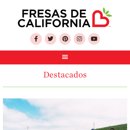
Sobre Las Fresas de
California
Quien Somos
Destacados
Como Seleccionar
y Almacenar
Fresas
Preguntas
Frecuentes
Salud y Bienestar
¿Qué Contiene
Una Fresa?