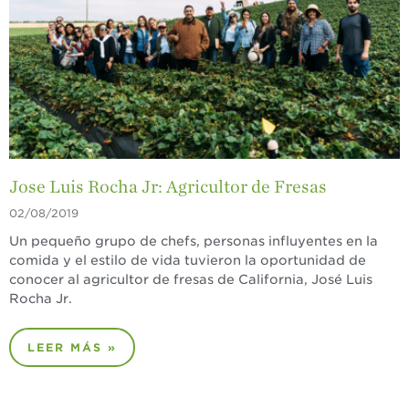
¡Disfrute 8-al-día!
Para Profesionales
de Salud
Recetas
¡Come Más Snacks!
Postres
Jose Luis Rocha Jr: Agricultor de Fresas
Smoothies y
02/08/2019
Bebidas
Un pequeño grupo de chefs, personas influyentes en la
Ensaladas
comida y el estilo de vida tuvieron la oportunidad de
conocer al agricultor de fresas de California, José Luis
Desayuno
Rocha Jr.
Platillo Principal
LEER MÁS »
Recetas Festivas
Videos de Recetas