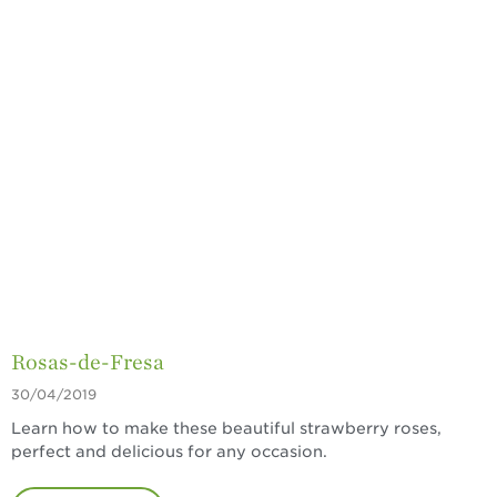
Historias de
Agricultores
Historias de
Agricultores de
Fresa
Historias de
Trabajadores
Agrícolas
Seguridad de
Fresas y COVID-19
Blog
Rosas-de-Fresa
30/04/2019
Learn how to make these beautiful strawberry roses,
perfect and delicious for any occasion.