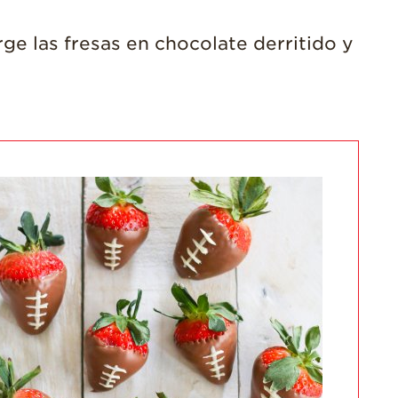
¡Disfrute 8-al-día!
ge las fresas en chocolate derritido y
Para Profesionales
de Salud
Recetas
¡Come Más Snacks!
Postres
Smoothies y
Bebidas
Ensaladas
Desayuno
Platillo Principal
Recetas Festivas
Videos de Recetas