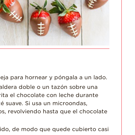
Historias de
Agricultores
Historias de
Agricultores de
Fresa
Historias de
Trabajadores
Agrícolas
Seguridad de
Fresas y COVID-19
deja para hornear y póngala a un lado.
Blog
aldera doble o un tazón sobre una
ita el chocolate con leche durante
é suave. Si usa un microondas,
s, revolviendo hasta que el chocolate
tido, de modo que quede cubierto casi