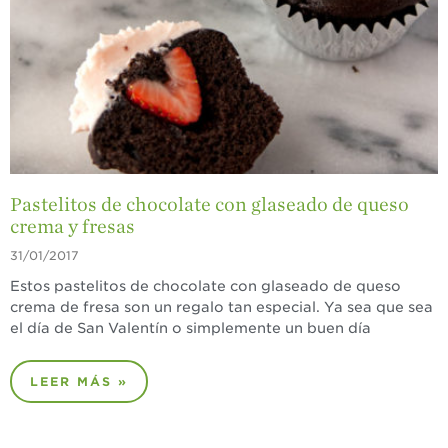
¡Disfrute 8-al-día!
Para Profesionales
de Salud
Recetas
¡Come Más Snacks!
Postres
Pastelitos de chocolate con glaseado de queso
Smoothies y
crema y fresas
Bebidas
31/01/2017
Ensaladas
Estos pastelitos de chocolate con glaseado de queso
Desayuno
crema de fresa son un regalo tan especial. Ya sea que sea
el día de San Valentín o simplemente un buen día
Platillo Principal
Recetas Festivas
LEER MÁS »
Videos de Recetas
Historias de