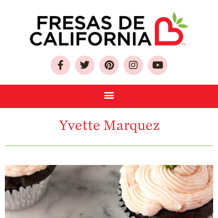
Sobre Las Fresas de
California
Quien Somos
Como Seleccionar
Yvette Marquez
y Almacenar
Fresas
Preguntas
Frecuentes
Salud y Bienestar
¿Qué Contiene
Una Fresa?