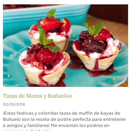
Agricultores
Historias de
Agricultores de
Fresa
Historias de
Trabajadores
Agrícolas
Seguridad de
Fresas y COVID-19
Blog
Tazas de Moras y Buñuelos
02/05/2016
¡Estas festivas y coloridas tazas de muffin de bayas de
Buñuelo son la receta de postre perfecta para entretener
a amigos y familiares! Me encantan los postres en