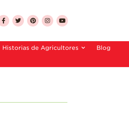
Sobre Las Fresas de
California
Historias de Agricultores
Blog
Quien Somos
Como Seleccionar
y Almacenar
Fresas
Preguntas
Frecuentes
Salud y Bienestar
¿Qué Contiene
Una Fresa?
¡Disfrute 8-al-día!