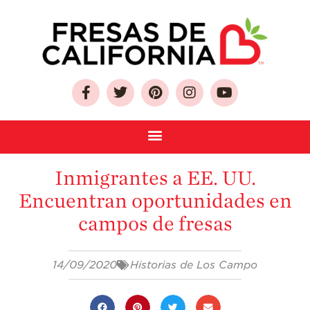
Sobre Las Fresas de
California
Inmigrantes a EE. UU.
Quien Somos
Encuentran oportunidades en
Como Seleccionar
campos de fresas
y Almacenar
Fresas
Preguntas
14/09/2020
Historias de Los Campo
Frecuentes
Salud y Bienestar