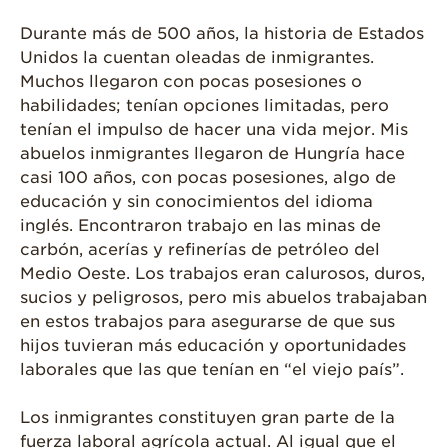
Videos de Recetas
Durante más de 500 años, la historia de Estados
Unidos la cuentan oleadas de inmigrantes.
Historias de
Agricultores
Muchos llegaron con pocas posesiones o
habilidades; tenían opciones limitadas, pero
Historias de
tenían el impulso de hacer una vida mejor. Mis
Agricultores de
Fresa
abuelos inmigrantes llegaron de Hungría hace
casi 100 años, con pocas posesiones, algo de
Historias de
educación y sin conocimientos del idioma
Trabajadores
Agrícolas
inglés. Encontraron trabajo en las minas de
carbón, acerías y refinerías de petróleo del
Seguridad de
Medio Oeste. Los trabajos eran calurosos, duros,
Fresas y COVID-19
sucios y peligrosos, pero mis abuelos trabajaban
Blog
en estos trabajos para asegurarse de que sus
hijos tuvieran más educación y oportunidades
laborales que las que tenían en “el viejo país”.
Los inmigrantes constituyen gran parte de la
fuerza laboral agrícola actual. Al igual que el