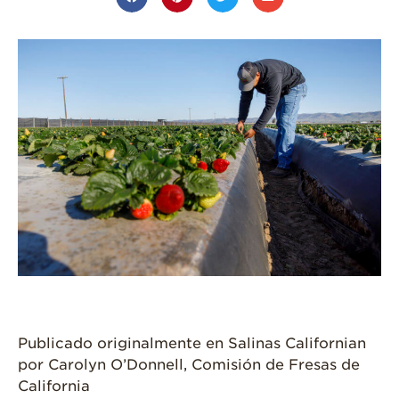
¿Qué Contiene
Una Fresa?
¡Disfrute 8-al-día!
Para Profesionales
de Salud
Recetas
¡Come Más Snacks!
Postres
Smoothies y
Bebidas
Ensaladas
Desayuno
Publicado originalmente en Salinas Californian
Platillo Principal
por Carolyn O’Donnell, Comisión de Fresas de
Recetas Festivas
California