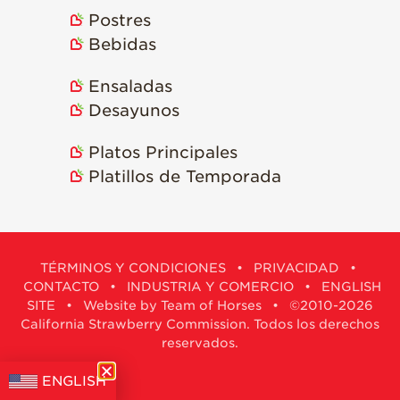
Postres
Bebidas
Ensaladas
Desayunos
Platos Principales
Platillos de Temporada
TÉRMINOS Y CONDICIONES
•
PRIVACIDAD
•
CONTACTO
•
INDUSTRIA Y COMERCIO
•
ENGLISH
SITE
•
Website by Team of Horses
• ©2010-2026
California Strawberry Commission. Todos los derechos
reservados.
ENGLISH