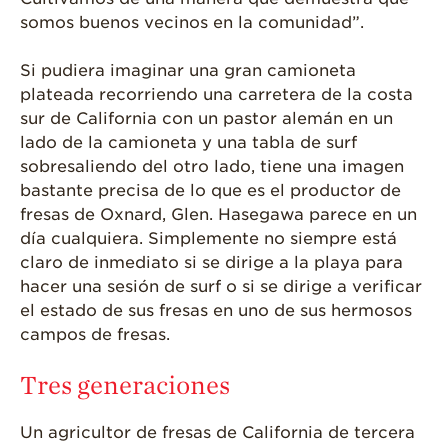
somos buenos vecinos en la comunidad”.
Videos de Recetas
Historias de
Si pudiera imaginar una gran camioneta
Agricultores
plateada recorriendo una carretera de la costa
sur de California con un pastor alemán en un
Historias de
Agricultores de
lado de la camioneta y una tabla de surf
Fresa
sobresaliendo del otro lado, tiene una imagen
bastante precisa de lo que es el productor de
Historias de
Trabajadores
fresas de Oxnard, Glen. Hasegawa parece en un
Agrícolas
día cualquiera. Simplemente no siempre está
claro de inmediato si se dirige a la playa para
Seguridad de
Fresas y COVID-19
hacer una sesión de surf o si se dirige a verificar
el estado de sus fresas en uno de sus hermosos
Blog
campos de fresas.
Tres generaciones
Un agricultor de fresas de California de tercera