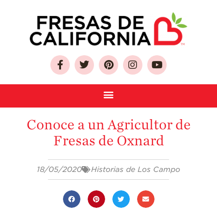
Sobre Las Fresas de
California
Conoce a un Agricultor de
Quien Somos
Fresas de Oxnard
Como Seleccionar
y Almacenar
Fresas
18/05/2020
Historias de Los Campo
Preguntas
Frecuentes
Salud y Bienestar