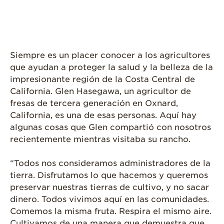
¿Qué Contiene
Una Fresa?
¡Disfrute 8-al-día!
Siempre es un placer conocer a los agricultores
Para Profesionales
de Salud
que ayudan a proteger la salud y la belleza de la
impresionante región de la Costa Central de
Recetas
California. Glen Hasegawa, un agricultor de
¡Come Más Snacks!
fresas de tercera generación en Oxnard,
California, es una de esas personas. Aquí hay
Postres
algunas cosas que Glen compartió con nosotros
Smoothies y
recientemente mientras visitaba su rancho.
Bebidas
“Todos nos consideramos administradores de la
Ensaladas
tierra. Disfrutamos lo que hacemos y queremos
Desayuno
preservar nuestras tierras de cultivo, y no sacar
dinero. Todos vivimos aquí en las comunidades.
Platillo Principal
Comemos la misma fruta. Respira el mismo aire.
Recetas Festivas
Cultivamos de una manera que demuestra que