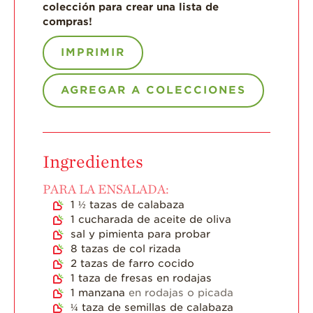
colección para crear una lista de
compras!
Historias de
Agricultores
IMPRIMIR
Historias de
Agricultores de
Fresa
AGREGAR A COLECCIONES
Historias de
Trabajadores
Agrícolas
Ingredientes
Seguridad de
Fresas y COVID-19
PARA LA ENSALADA:
Blog
1 ½
tazas de calabaza
1
cucharada de aceite de oliva
sal y pimienta para probar
8
tazas de col rizada
2
tazas de farro cocido
1
taza de fresas en rodajas
1
manzana
en rodajas o picada
¼
taza de semillas de calabaza