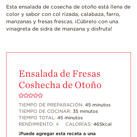
Una Fresa?
Esta ensalada de cosecha de otoño está llena de
color y sabor con col rizada, calabaza, farro,
¡Disfrute 8-al-día!
manzanas y fresas frescas. ¡Cúbrelo con una
Para Profesionales
vinagreta de sidra de manzana y disfruta!
de Salud
Recetas
¡Come Más Snacks!
Postres
Ensalada de Fresas
Smoothies y
Bebidas
Coshecha de Otoño
Ensaladas
Desayuno
TIEMPO DE PREPARACIÓN:
45
minutos
TIEMPO DE COCINAR:
35
minutos
Platillo Principal
TIEMPO TOTAL:
45
minutos
RENDIMIENTO:
4
CALORÍAS:
465
kcal
Recetas Festivas
¡Puede agregar esta receta a una
Videos de Recetas