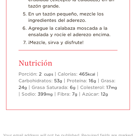
tazón grande.
En un tazón pequeño, mezcle los
ingredientes del aderezo.
Agregue la calabaza moscada a la
ensalada y rocíe el aderezo encima.
¡Mezcle, sirva y disfrute!
Nutrición
Porción:
2
|
Calorías:
465
|
cups
kcal
Carbohidratos:
53
|
Proteína:
16
|
Grasa:
g
g
24
|
Grasa Saturada:
6
|
Colesterol:
17
g
g
mg
|
Sodio:
399
|
Fibra:
7
|
Azúcar:
12
mg
g
g
Your email address will not be published.
Required fields are marked