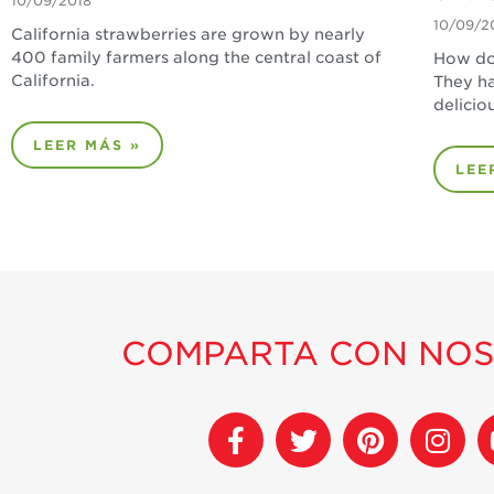
10/09/2018
10/09/2
California strawberries are grown by nearly
400 family farmers along the central coast of
How do
California.
They ha
deliciou
LEER MÁS »
LEE
COMPARTA CON NO