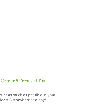
Agricultores
Historias de
Agricultores de
Fresa
Historias de
Trabajadores
Agrícolas
Seguridad de
Fresas y COVID-19
Blog
 Comer 8 Fresas al Dia
ries as much as possible in your
 least 8 strawberries a day!