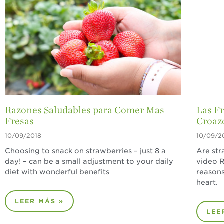
Razones Saludables para Comer Mas
Las F
Fresas
Croaz
10/09/2018
10/09/2
Choosing to snack on strawberries – just 8 a
Are str
day! – can be a small adjustment to your daily
video R
diet with wonderful benefits
reasons
heart.
LEER MÁS »
LEE