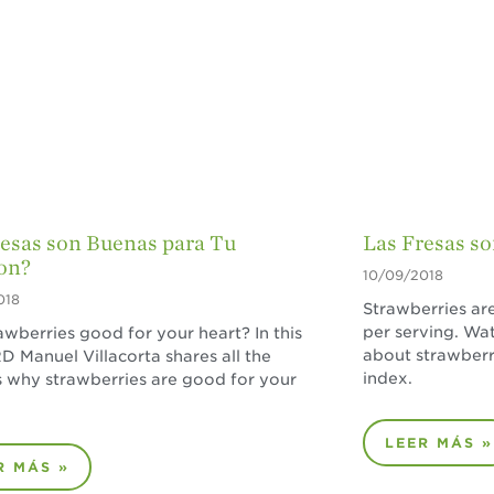
resas son Buenas para Tu
Las Fresas so
on?
10/09/2018
018
Strawberries are
per serving. Wat
awberries good for your heart? In this
about strawberr
D Manuel Villacorta shares all the
index.
 why strawberries are good for your
LEER MÁS »
R MÁS »