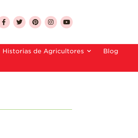
Sobre Las Fresas de
Historias de Agricultores
Blog
California
Quien Somos
Como Seleccionar
y Almacenar
Fresas
Preguntas
Frecuentes
Salud y Bienestar
¿Qué Contiene
Una Fresa?