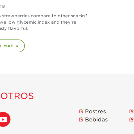
018
 strawberries compare to other snacks?
ve low glycemic index and they’re
sly flavorful.
R MÁS »
SOTROS
Postres
Bebidas