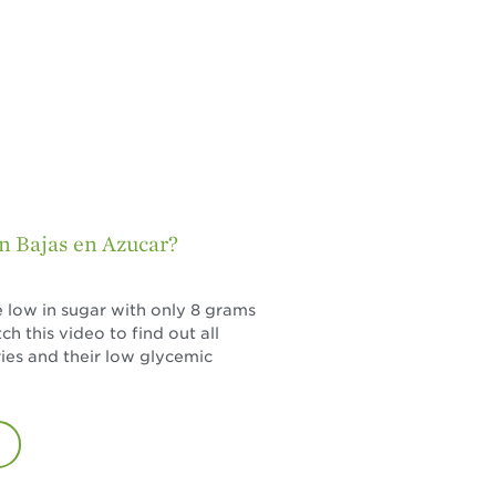
¡Disfrute 8-al-día!
Para Profesionales
de Salud
Recetas
¡Come Más Snacks!
Postres
Smoothies y
n Bajas en Azucar?
Bebidas
Ensaladas
 low in sugar with only 8 grams
ch this video to find out all
Desayuno
ies and their low glycemic
Platillo Principal
Recetas Festivas
Videos de Recetas
Historias de