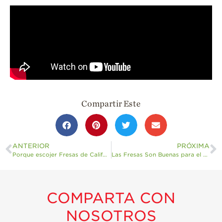
Para Profesionales
de Salud
Recetas
¡Come Más Snacks!
Postres
Smoothies y
Compartir Este
Bebidas
Ensaladas
Desayuno
ANTERIOR
PRÓXIMA
Porque escojer Fresas de California
Las Fresas Son Buenas para el Cerebro?
Platillo Principal
Recetas Festivas
Videos de Recetas
COMPARTA CON
NOSOTROS
Historias de
Agricultores