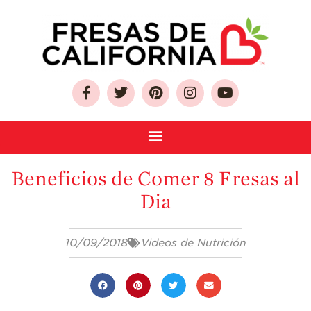
Sobre Las Fresas de
California
Quien Somos
Como Seleccionar
y Almacenar
Beneficios de Comer 8 Fresas al
Fresas
Dia
Preguntas
Frecuentes
Salud y Bienestar
10/09/2018
Videos de Nutrición
¿Qué Contiene
Una Fresa?
¡Disfrute 8-al-día!