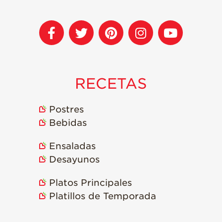
Historias de
Agricultores de
Fresa
Historias de
Trabajadores
Agrícolas
RECETAS
Seguridad de
Fresas y COVID-19
Postres
Blog
Bebidas
Ensaladas
Desayunos
Platos Principales
Platillos de Temporada