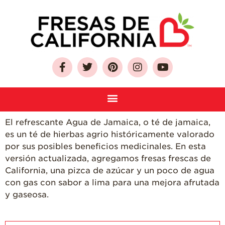
Sobre Las Fresas de
California
Quien Somos
El refrescante Agua de Jamaica, o té de jamaica,
Como Seleccionar
es un té de hierbas agrio históricamente valorado
y Almacenar
Fresas
por sus posibles beneficios medicinales. En esta
versión actualizada, agregamos fresas frescas de
Preguntas
California, una pizca de azúcar y un poco de agua
Frecuentes
con gas con sabor a lima para una mejora afrutada
Salud y Bienestar
y gaseosa.
¿Qué Contiene
Una Fresa?