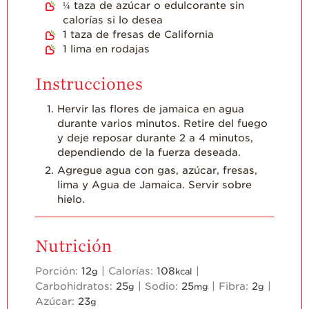
¼
taza de azúcar o edulcorante sin
calorías si lo desea
1
taza de fresas de California
1
lima en rodajas
Instrucciones
Hervir las flores de jamaica en agua
durante varios minutos. Retire del fuego
y deje reposar durante 2 a 4 minutos,
dependiendo de la fuerza deseada.
Agregue agua con gas, azúcar, fresas,
lima y Agua de Jamaica. Servir sobre
hielo.
Nutrición
Porción:
12
|
Calorías:
108
|
g
kcal
Carbohidratos:
25
|
Sodio:
25
|
Fibra:
2
|
g
mg
g
Azúcar:
23
g