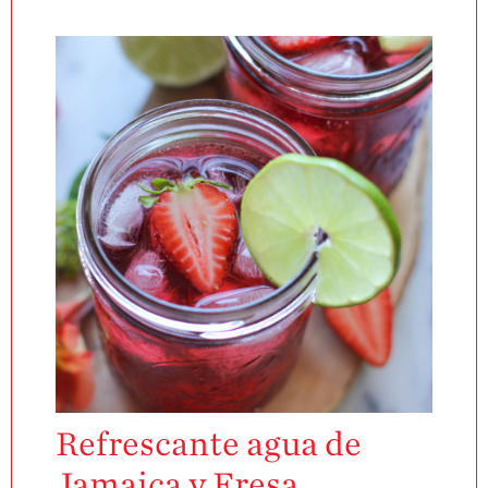
¡Disfrute 8-al-día!
Para Profesionales
de Salud
Recetas
¡Come Más Snacks!
Postres
Smoothies y
Bebidas
Ensaladas
Desayuno
Platillo Principal
Recetas Festivas
Refrescante agua de
Videos de Recetas
Jamaica y Fresa