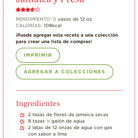
Historias de
Agricultores
RENDIMIENTO:
8
vasos de 12 oz
Historias de
Agricultores de
CALORÍAS:
108
kcal
Fresa
¡Puede agregar esta receta a una colección
Historias de
para crear una lista de compras!
Trabajadores
Agrícolas
IMPRIMIR
Seguridad de
Fresas y COVID-19
AGREGAR A COLECCIONES
Blog
Ingredientes
2
tazas de flores de jamaica secas
8
tazas ½ galón de agua
2
latas de 12 onzas de agua con gas
con sabor a lima