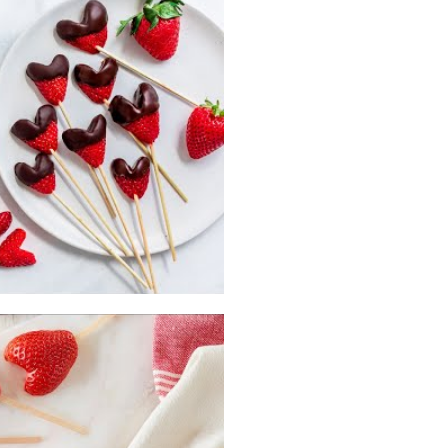
Para Profesionales
de Salud
Recetas
¡Come Más Snacks!
Postres
Smoothies y
Bebidas
Ensaladas
Desayuno
Platillo Principal
Recetas Festivas
Videos de Recetas
Historias de
Agricultores