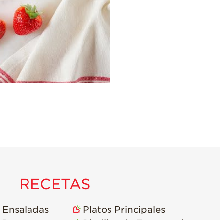
Historias de
Agricultores de
Fresa
Historias de
Trabajadores
Agrícolas
Seguridad de
Fresas y COVID-19
Blog
RECETAS
Ensaladas
Platos Principales