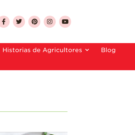
Sobre Las Fresas de
California
Historias de Agricultores
Blog
Quien Somos
Como Seleccionar
y Almacenar
Fresas
Preguntas
Frecuentes
Salud y Bienestar
¿Qué Contiene
Una Fresa?
¡Disfrute 8-al-día!