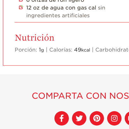
12
oz
de agua con gas cal
sin
ingredientes artificiales
Nutrición
Porción:
1
|
Calorías:
49
|
Carbohidrat
g
kcal
COMPARTA CON NO