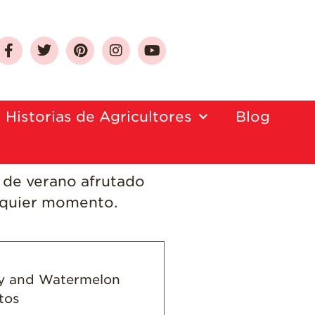
Sobre Las Fresas de
California
Historias de Agricultores
Blog
Quien Somos
Como Seleccionar
y Almacenar
l de verano afrutado
Fresas
alquier momento.
Preguntas
Frecuentes
Salud y Bienestar
¿Qué Contiene
Una Fresa?
¡Disfrute 8-al-día!