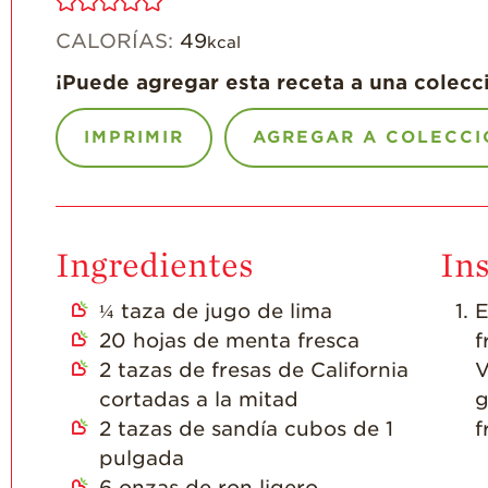
CALORÍAS:
49
kcal
¡Puede agregar esta receta a una colecc
IMPRIMIR
AGREGAR A COLECCI
Ingredientes
In
¼
taza de jugo de lima
E
20
hojas de menta fresca
f
2
tazas de fresas de California
V
cortadas a la mitad
g
2
tazas de sandía cubos de 1
f
pulgada
6
onzas de ron ligero