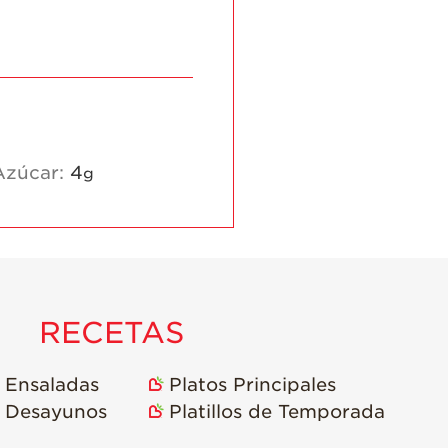
Historias de
Agricultores de
Fresa
Historias de
Trabajadores
Agrícolas
Azúcar:
4
g
Seguridad de
Fresas y COVID-19
Blog
RECETAS
Ensaladas
Platos Principales
Desayunos
Platillos de Temporada