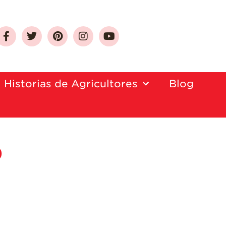
Sobre Las Fresas de
California
Historias de Agricultores
Blog
Quien Somos
Como Seleccionar
y Almacenar
Fresas
o
Preguntas
Frecuentes
Salud y Bienestar
¿Qué Contiene
Una Fresa?
¡Disfrute 8-al-día!