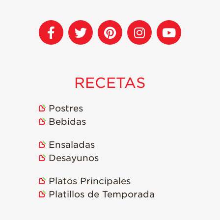
Historias de
Agricultores de
Fresa
Historias de
Trabajadores
Agrícolas
RECETAS
Seguridad de
Fresas y COVID-19
Postres
Blog
Bebidas
Ensaladas
Desayunos
Platos Principales
Platillos de Temporada