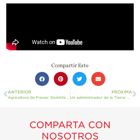
Para Profesionales
de Salud
Recetas
¡Come Más Snacks!
Postres
Smoothies y
Compartir Este
Bebidas
Ensaladas
Desayuno
ANTERIOR
PRÓXIMA
Agricultora de Fresas: Domitila Tapia
Un administrador de la Tierra: Hector Gutierrez
Platillo Principal
Recetas Festivas
Videos de Recetas
COMPARTA CON
NOSOTROS
Historias de
Agricultores